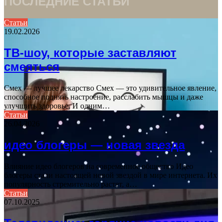
ПОСЛЕДНИЕ СТАТЬИ
Статьи
19.02.2026
ТВ-шоу, которые заставляют
смеяться
Смех — лучшее лекарство Смех — это удивительное явление,
способное поднять настроение, расслабить мышцы и даже
улучшить здоровье. И одним…
Статьи
26.04.2026
идео блогеры — новая звезда
Влияние идео блогеров на современное общество Идео
блогеры стали настоящей новой звездой в мире интернета. Их
популярность стремительно растет, а…
Статьи
07.10.2025