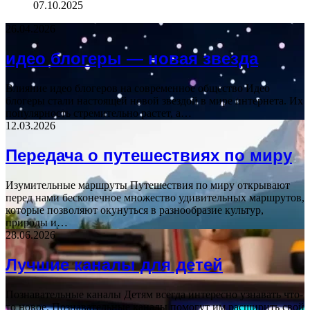
07.10.2025
26.04.2026
идео блогеры — новая звезда
Влияние идео блогеров на современное общество Идео
блогеры стали настоящей новой звездой в мире интернета. Их
популярность стремительно растет, а…
12.03.2026
Передача о путешествиях по миру
Изумительные маршруты Путешествия по миру открывают
перед нами бесконечное множество удивительных маршрутов,
которые позволяют окунуться в разнообразие культур,
природы и…
28.06.2026
Лучшие каналы для детей
Познавательные каналы Детям всегда интересно узнавать что-
то новое. Познавательные каналы помогут им расширить свой