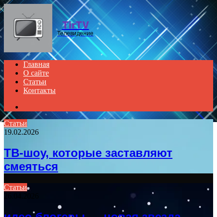
Menu
TirTV
Телевидение
Главная
О сайте
Статьи
Контакты
Search
for
Статьи
19.02.2026
ТВ-шоу, которые заставляют
смеяться
Статьи
26.04.2026
идео блогеры — новая звезда