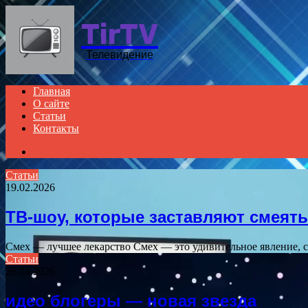
TirTV
Телевидение
Главная
О сайте
Статьи
Контакты
Search
for
Статьи
19.02.2026
ТВ-шоу, которые заставляют смеят
Смех — лучшее лекарство Смех — это удивительное явление, 
Статьи
26.04.2026
идео блогеры — новая звезда