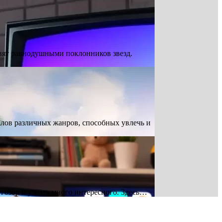
авят равнодушными поклонников звезд.
алов различных жанров, способных увлечь и
гозор и узнать много интересного. Здесь…