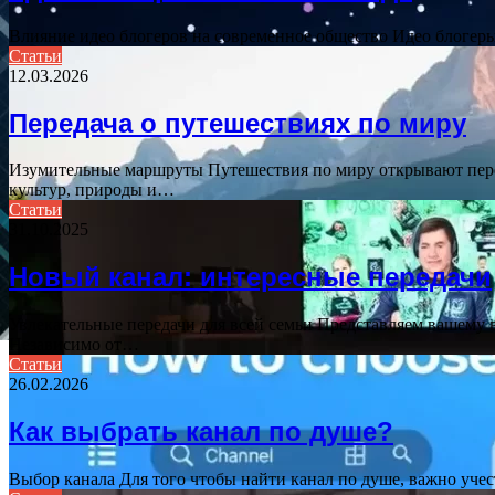
Влияние идео блогеров на современное общество Идео блогеры
Статьи
12.03.2026
Передача о путешествиях по миру
Изумительные маршруты Путешествия по миру открывают перед
культур, природы и…
Статьи
31.10.2025
Новый канал: интересные передачи
Увлекательные передачи для всей семьи Представляем вашему
Независимо от…
Статьи
26.02.2026
Как выбрать канал по душе?
Выбор канала Для того чтобы найти канал по душе, важно учес