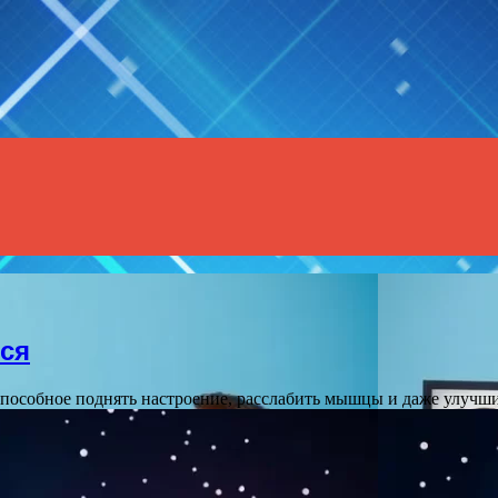
Menu
ься
способное поднять настроение, расслабить мышцы и даже улучш