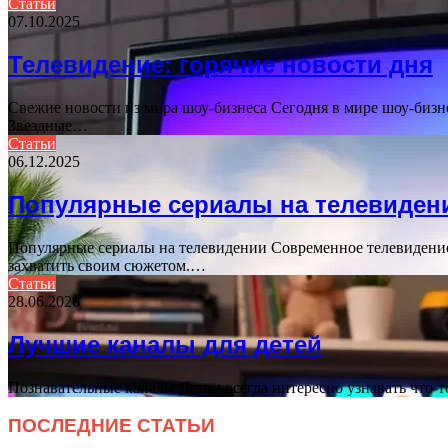
Статьи
07.10.2025
Телевидение: горячие новости дня
Свежие новости из мира шоу-бизнеса Сегодня в мире шоу-биз
Звездные…
Статьи
06.12.2025
Популярные сериалы на телевиден
Популярные сериалы на телевидении Современное телевидение
захватить своим сюжетом.…
Статьи
28.06.2026
Лучшие каналы для детей
Познавательные каналы Детям всегда интересно узнавать что-т
ПОСЛЕДНИЕ СТАТЬИ