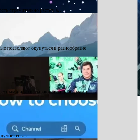
сть стремительно растет, а…
е позволяют окунуться в разнообразие
ересными и захватывающими передачами.
задумайтесь…